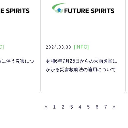
2024.08.30
O]
[INFO]
号に伴う災害につ
令和6年7月25日からの大雨災害に
かかる災害救助法の適用について
«
1
2
3
4
5
6
7
»