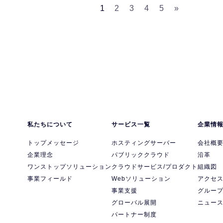
1
2
3
4
5
»
私たちについて
サービス一覧
企業情
トップメッセージ
ホスティングサーバー
会社概
企業理念
パブリッククラウド
沿革
ワンストップソリューション
クラウドサービス/プロダクト
組織図
事業フィールド
Webソリューション
アクセ
事業支援
グルー
グローバル展開
ニュー
パートナー制度