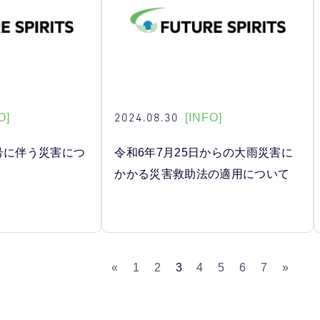
2024.08.30
O]
[INFO]
号に伴う災害につ
令和6年7月25日からの大雨災害に
かかる災害救助法の適用について
«
1
2
3
4
5
6
7
»