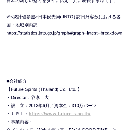
日本の新しい魅力をタイに伝え、共に成長する時です。
※<統計値参照>日本観光局(JNTO) 訪日外客数における各
国・地域別内訳
https://statistics.jnto.go.jp/graph/#graph--latest--breakdown
■会社紹介
【Future Spirits (Thailand) Co., Ltd. 】
・Director：谷孝 大
・設 立：2013年6月／資本金：310万バーツ
・ＵＲＬ：
https://www.future-s.co.th/
・事業内容：
タイにおいて、Webメディア「FAV A GOOD TIME」と