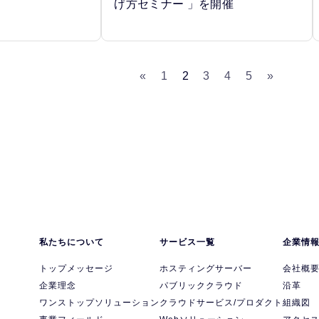
げ方セミナー 」を開催
«
1
2
3
4
5
»
私たちについて
サービス一覧
企業情
トップメッセージ
ホスティングサーバー
会社概
企業理念
パブリッククラウド
沿革
ワンストップソリューション
クラウドサービス/プロダクト
組織図