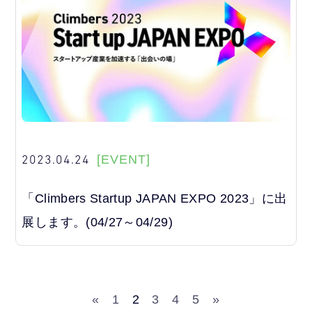
2023.04.24
[EVENT]
「Climbers Startup JAPAN EXPO 2023」に出
展します。(04/27～04/29)
«
1
2
3
4
5
»