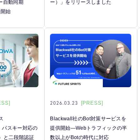
ー自動同期
ー）」をリリースしました
供開始
2026.03.23
ESS]
[PRESS]
ス
Blackwall社のBot対策サービスを
」、パスキー対応の
提供開始―Webトラフィックの半
A）と二段階認証
数以上がBotの時代に対応