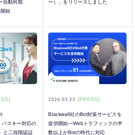
ー自動同期
ー）」をリリースしました
供開始
2026.03.23
ESS]
[PRESS]
ス
Blackwall社のBot対策サービスを
」、パスキー対応の
提供開始―Webトラフィックの半
A）と二段階認証
数以上がBotの時代に対応