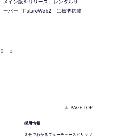
メイン版をリリース。レンタルサ
ーバー「FutureWeb2」に標準搭載
20
»
報
採用情報
要
３分でわかるフューチャースピリッツ