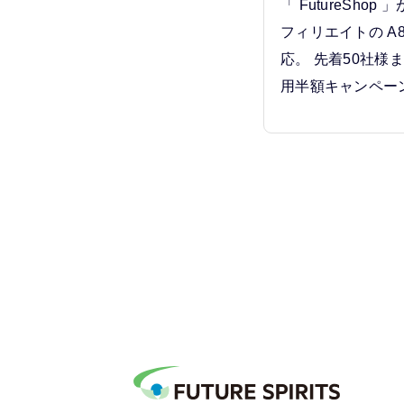
「 FutureSho
フィリエイトの A8.
応。 先着50社様まで
用半額キャンペー