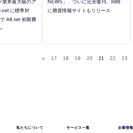
p 」が業界最大級のア
NEWS」、ついに完全復刊。同時
net に標準対
に懸賞情報サイトもリリース
 A8.net 初期費
ン
«
17
18
19
20
21
22
23
私たちについて
サービス一覧
企業情