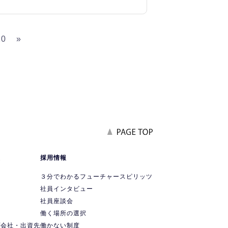
20
»
報
採用情報
要
３分でわかるフューチャースピリッツ
社員インタビュー
社員座談会
ス
働く場所の選択
プ会社・出資先
働かない制度