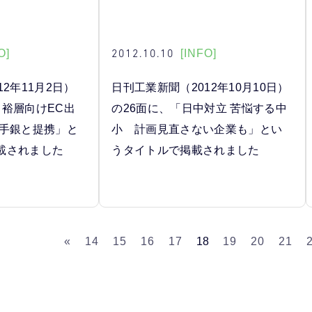
2012.10.10
O]
[INFO]
2年11月2日）
日刊工業新聞（2012年10月10日）
富裕層向けEC出
の26面に、「日中対立 苦悩する中
手銀と提携」と
小 計画見直さない企業も」とい
載されました
うタイトルで掲載されました
«
14
15
16
17
18
19
20
21