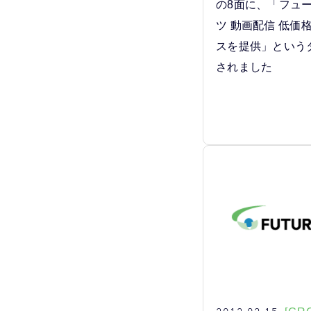
の8面に、「フュ
ツ 動画配信 低価
スを提供」という
されました