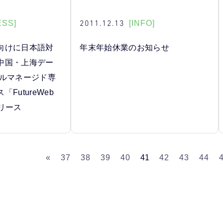
2011.12.13
ESS]
[INFO]
向けに日本語対
年末年始休業のお知らせ
中国・上海デー
フルマネージド専
FutureWeb
リリース
«
37
38
39
40
41
42
43
44