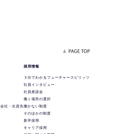
報
採用情報
要
３分でわかるフューチャースピリッツ
社員インタビュー
社員座談会
ス
働く場所の選択
プ会社・出資先
働かない制度
ス
そのほかの制度
新卒採用
キャリア採用