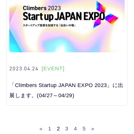
2023.04.24
[EVENT]
「Climbers Startup JAPAN EXPO 2023」に出
展します。(04/27～04/29)
«
1
2
3
4
5
»