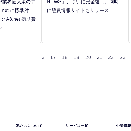
p 」が業界最大級のア
NEWS」、ついに完全復刊。同時
net に標準対
に懸賞情報サイトもリリース
 A8.net 初期費
ン
«
17
18
19
20
21
22
23
私たちについて
サービス一覧
企業情