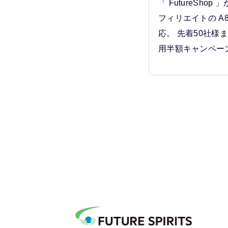
「 FutureSho
フィリエイトの A8.
応。 先着50社様まで
用半額キャンペー