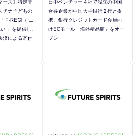
マース】特定非
日中ベンチャー４社で設立の中国
スチナ子どもの
合弁企業が中国大手銀行２行と提
F-REGI（ エ
携、銀行クレジットカード会員向
払い 」を提供し、
けECモール「海外精品館」をオー
決済による寄付
プン