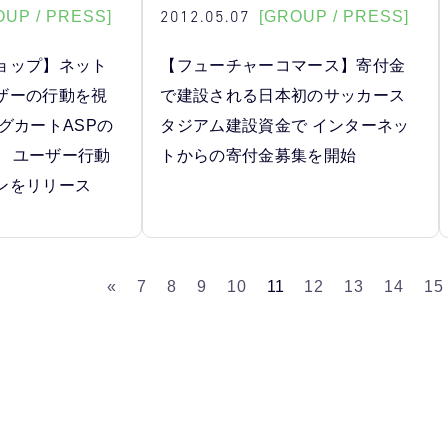
2012.05.07
OUP / PRESS]
[GROUP / PRESS]
ョップ】ネット
【フューチャーコマース】寄付金
ザーの行動を視
で建設される日本初のサッカース
グカートASPの
タジアム建設資金で インターネッ
2』 ユーザー行動
トからの寄付金募集を開始
ンをリリース
«
7
8
9
10
11
12
13
14
15