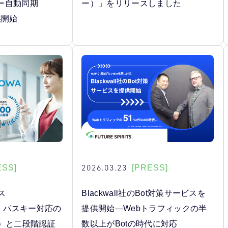
ー自動同期
ー）」をリリースしました
供開始
2026.03.23
ESS]
[PRESS]
ス
Blackwall社のBot対策サービスを
」、パスキー対応の
提供開始―Webトラフィックの半
A）と二段階認証
数以上がBotの時代に対応