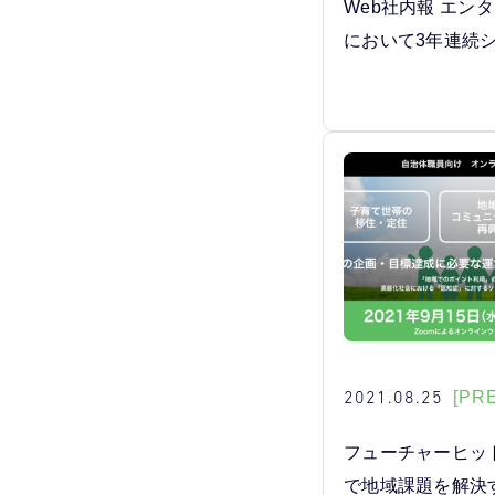
Web社内報 エン
において3年連続シ
2021.08.25
[PR
フューチャーヒッ
で地域課題を解決