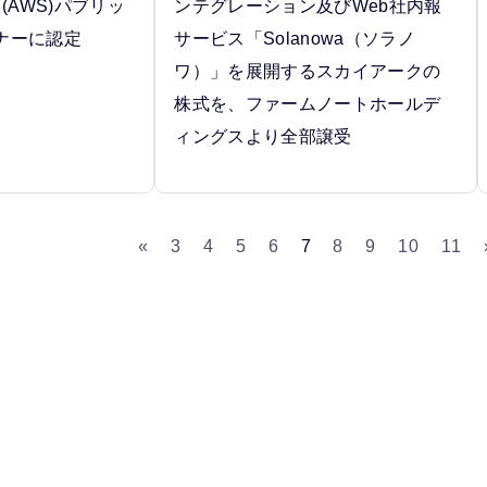
(AWS)パブリッ
ンテグレーション及びWeb社内報
ナーに認定
サービス「Solanowa（ソラノ
ワ）」を展開するスカイアークの
株式を、ファームノートホールデ
ィングスより全部譲受
«
3
4
5
6
7
8
9
10
11