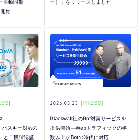
ー自動同期
ー）」をリリースしました
供開始
2026.03.23
ESS]
[PRESS]
ス
Blackwall社のBot対策サービスを
」、パスキー対応の
提供開始―Webトラフィックの半
A）と二段階認証
数以上がBotの時代に対応