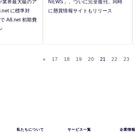
p 」が業界最大級のア
NEWS」、ついに完全復刊。同時
net に標準対
に懸賞情報サイトもリリース
 A8.net 初期費
ン
«
17
18
19
20
21
22
23
私たちについて
サービス一覧
企業情