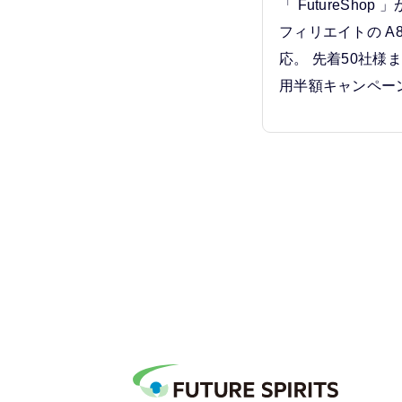
「 FutureSho
フィリエイトの A8.
応。 先着50社様まで
用半額キャンペー