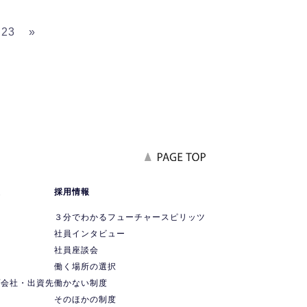
23
»
報
採用情報
要
３分でわかるフューチャースピリッツ
社員インタビュー
社員座談会
ス
働く場所の選択
プ会社・出資先
働かない制度
ス
そのほかの制度