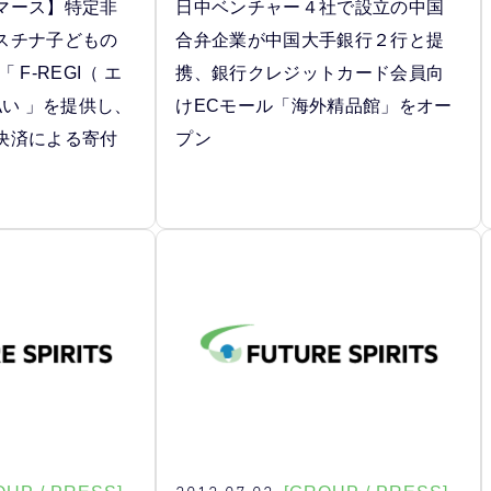
マース】特定非
日中ベンチャー４社で設立の中国
スチナ子どもの
合弁企業が中国大手銀行２行と提
F-REGI（ エ
携、銀行クレジットカード会員向
払い 」を提供し、
けECモール「海外精品館」をオー
決済による寄付
プン