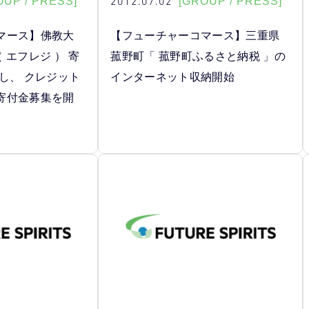
2012.07.02
OUP / PRESS]
[GROUP / PRESS]
マース】佛教大
【フューチャーコマース】三重県
（ エフレジ ） 寄
菰野町「 菰野町ふるさと納税 」の
し、 クレジット
インターネット収納開始
寄付金募集を開