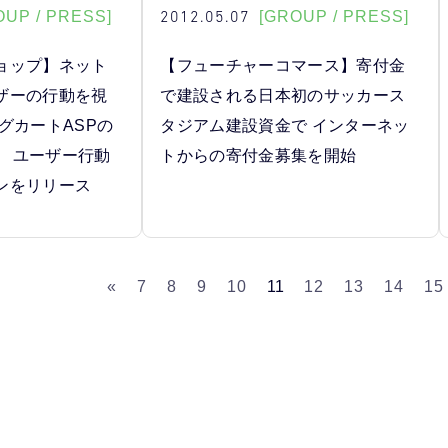
2012.05.07
OUP / PRESS]
[GROUP / PRESS]
ョップ】ネット
【フューチャーコマース】寄付金
ザーの行動を視
で建設される日本初のサッカース
グカートASPの
タジアム建設資金で インターネッ
2』 ユーザー行動
トからの寄付金募集を開始
ンをリリース
«
7
8
9
10
11
12
13
14
15