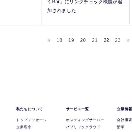
くBar」にリンクチェック機能が追
加されました
«
18
19
20
21
22
23
»
私たちについて
サービス一覧
企業情
トップメッセージ
ホスティングサーバー
会社概
企業理念
パブリッククラウド
沿革