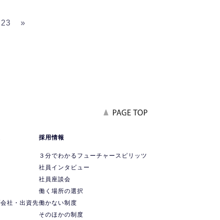
23
»
報
採用情報
要
３分でわかるフューチャースピリッツ
社員インタビュー
社員座談会
ス
働く場所の選択
プ会社・出資先
働かない制度
ス
そのほかの制度