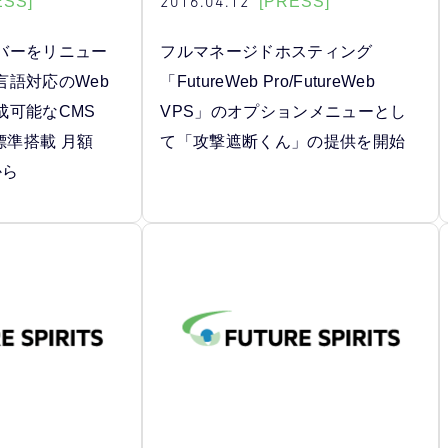
2016.04.12
ESS]
[PRESS]
バーをリニュー
フルマネージドホスティング
言語対応のWeb
「FutureWeb Pro/FutureWeb
成可能なCMS
VPS」のオプションメニューとし
標準搭載 月額
て「攻撃遮断くん」の提供を開始
から