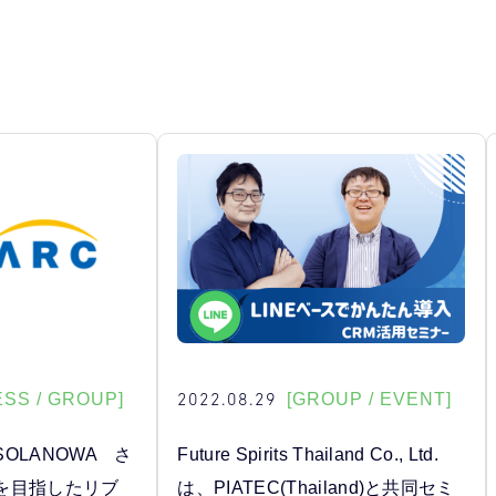
2022.08.29
ESS / GROUP]
[GROUP / EVENT]
OLANOWA さ
Future Spirits Thailand Co., Ltd.
を目指したリブ
は、PIATEC(Thailand)と共同セミ