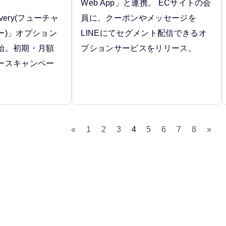
Web App」と連携。 ECサイトの会
covery(フューチャ
員に、クーポンやメッセージを
ー)」オプション
LINEにてセグメント配信できるオ
始。初期・月額
プションサービスをリリース。
ースキャンペー
。
«
1
2
3
4
5
6
7
8
»