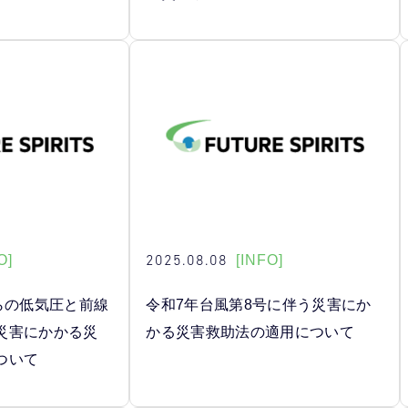
2025.08.08
O]
[INFO]
らの低気圧と前線
令和7年台風第8号に伴う災害にか
災害にかかる災
かる災害救助法の適用について
ついて