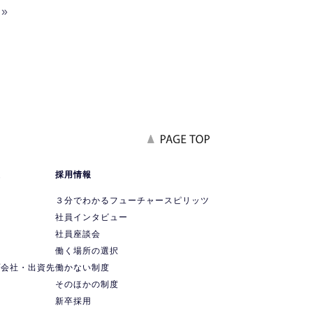
»
報
採用情報
要
３分でわかるフューチャースピリッツ
社員インタビュー
社員座談会
ス
働く場所の選択
プ会社・出資先
働かない制度
ス
そのほかの制度
新卒採用