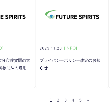
2025.11.20
O]
[INFO]
日大分市佐賀関の大
プライバシーポリシー改定のお知
害救助法の適用
らせ
1
2
3
4
5
»