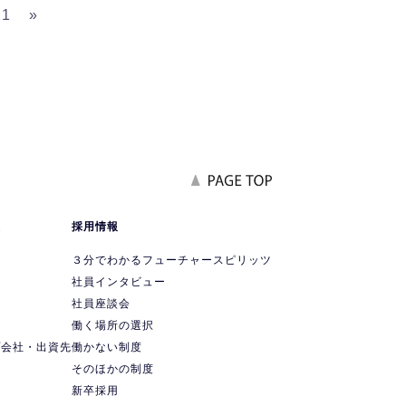
21
»
報
採用情報
要
３分でわかるフューチャースピリッツ
社員インタビュー
社員座談会
ス
働く場所の選択
プ会社・出資先
働かない制度
ス
そのほかの制度
新卒採用