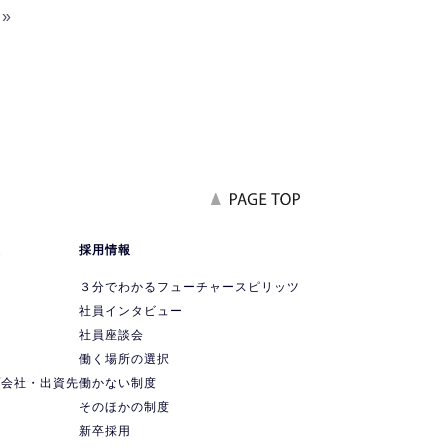
»
報
採用情報
要
３分でわかるフューチャースピリッツ
社員インタビュー
社員座談会
ス
働く場所の選択
プ会社・出資先
働かない制度
ス
そのほかの制度
新卒採用