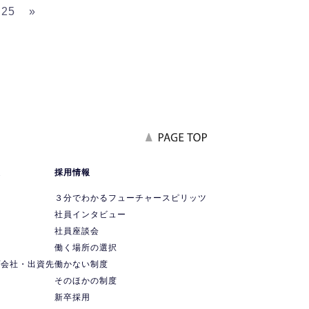
25
»
報
採用情報
要
３分でわかるフューチャースピリッツ
社員インタビュー
社員座談会
ス
働く場所の選択
プ会社・出資先
働かない制度
ス
そのほかの制度
新卒採用