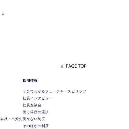
»
報
採用情報
要
３分でわかるフューチャースピリッツ
社員インタビュー
社員座談会
ス
働く場所の選択
プ会社・出資先
働かない制度
ス
そのほかの制度