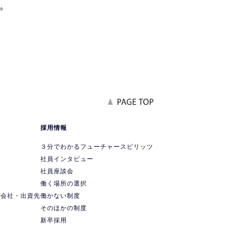
»
報
採用情報
要
３分でわかるフューチャースピリッツ
社員インタビュー
社員座談会
ス
働く場所の選択
プ会社・出資先
働かない制度
ス
そのほかの制度
新卒採用