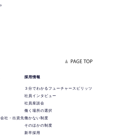
»
報
採用情報
要
３分でわかるフューチャースピリッツ
社員インタビュー
社員座談会
ス
働く場所の選択
プ会社・出資先
働かない制度
ス
そのほかの制度
新卒採用