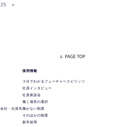
25
»
報
採用情報
要
３分でわかるフューチャースピリッツ
社員インタビュー
社員座談会
ス
働く場所の選択
プ会社・出資先
働かない制度
ス
そのほかの制度
新卒採用