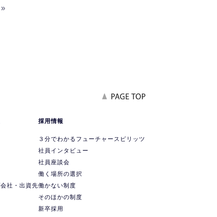
»
報
採用情報
要
３分でわかるフューチャースピリッツ
社員インタビュー
社員座談会
ス
働く場所の選択
プ会社・出資先
働かない制度
ス
そのほかの制度
新卒採用