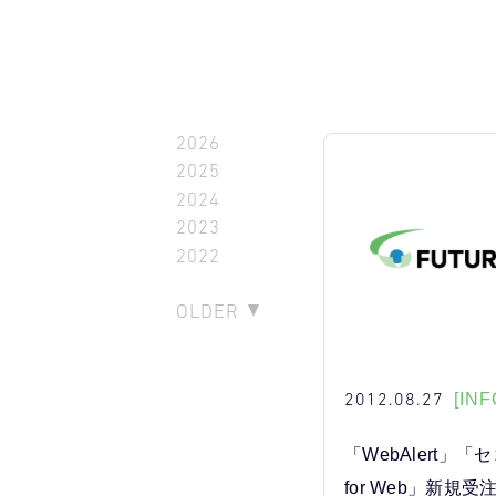
2026
2025
2024
2023
2022
OLDER
2012.08.27
[INF
「WebAlert」
for Web」新規