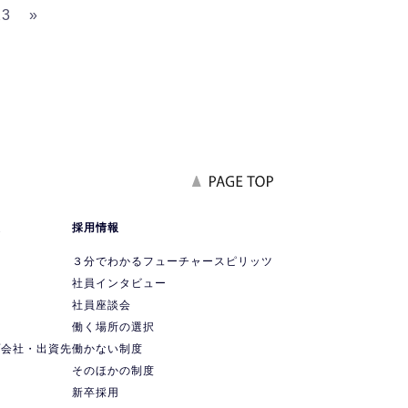
23
»
報
採用情報
要
３分でわかるフューチャースピリッツ
社員インタビュー
社員座談会
ス
働く場所の選択
プ会社・出資先
働かない制度
ス
そのほかの制度
新卒採用