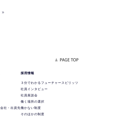
»
報
採用情報
要
３分でわかるフューチャースピリッツ
社員インタビュー
社員座談会
ス
働く場所の選択
プ会社・出資先
働かない制度
ス
そのほかの制度